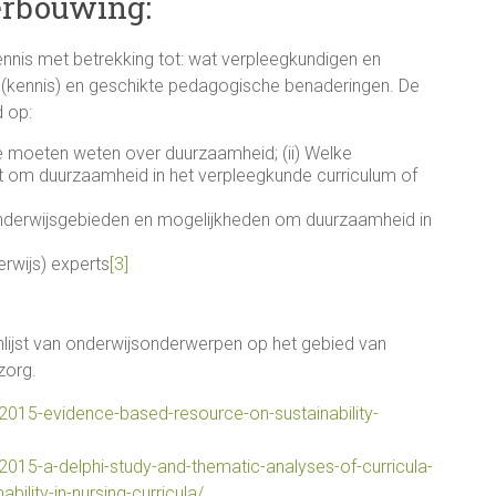
erbouwing:
nnis met betrekking tot: wat verpleegkundigen en
kennis) en geschikte pedagogische benaderingen. De
 op:
ge moeten weten over duurzaamheid; (ii) Welke
om duurzaamheid in het verpleegkunde curriculum of
 onderwijsgebieden en mogelijkheden om duurzaamheid in
rwijs) experts
[3]
tenlijst van onderwijsonderwerpen op het gebied van
zorg.
-2015-evidence-based-resource-on-sustainability-
-2015-a-delphi-study-and-thematic-analyses-of-curricula-
bility-in-nursing-curricula/