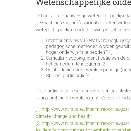
Wetenschappelijke ond
Dit omvat de aanwezige wetenschappelijke ke
gezondheidszorgprofessionals moeten weten (
wetenschappelijke onderbouwing is gebaseerd
Literatuur reviews: (i) Wat verpleegkundi
pedagogische methoden worden gebruikt 
hoger onderwijs in te bedden?
[1]
Curriculum scoping: identificatie van de
het curriculum te integreren
[2]
Delphi studie onder verpleegkundige (onde
Student participatie
[4]
Deze activiteiten resulteerden in een prioritei
duurzaamheid en verpleegkunde/gezondheids
[1]
http://www.nursus.eu/interim-report-august
climate-change-and-health/
[2]
http://www.nursus.eu/interim-report-august
to-identify-opportunities-for-embedding-sustaina