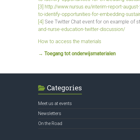
[3]
http://www.nursus.eu/interim-report-august
to-identify-opportunities-for-embedding-sustaina
[4]
See Twitter Chat event for on example of s
and-nurse-education-twitter-discussion/
How to access the materials
→ Toegang tot onderwijsmaterialen
Categories
Meet us at events
Newsletters
On the Road