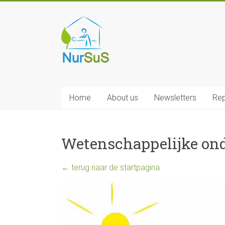
Skip
to
NurSus
content
Home
About us
Newsletters
Rep
Wetenschappelijke on
← terug naar de startpagina