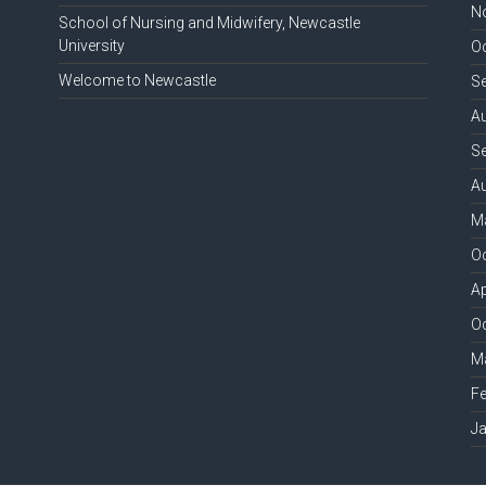
N
School of Nursing and Midwifery, Newcastle
University
O
Welcome to Newcastle
S
A
S
A
M
O
Ap
O
M
F
J