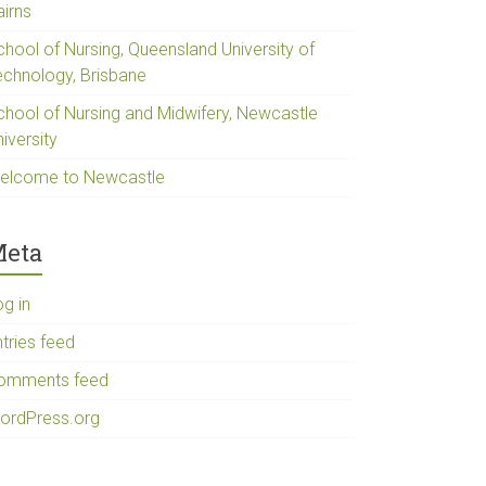
airns
chool of Nursing, Queensland University of
echnology, Brisbane
chool of Nursing and Midwifery, Newcastle
iversity
elcome to Newcastle
eta
og in
tries feed
omments feed
ordPress.org