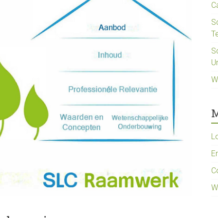
C
S
T
S
Un
W
M
L
En
C
W