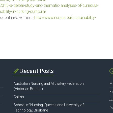
-2015-a-delphi-study-and-thematic-analyses-of-curricula-
bility-in-nursing-curricula/
tudent involvement:
http://www.nursus.eu/sustainability-
Recent Posts
Australian Nursing and Midwifery Federation
M
(Victorian Branch)
F
Cairns
J
School of Nursing, Queensland University of
D
Technology, Brisbane