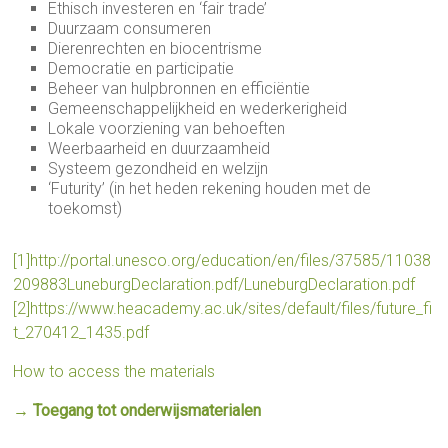
Ethisch investeren en ‘fair trade’
Duurzaam consumeren
Dierenrechten en biocentrisme
Democratie en participatie
Beheer van hulpbronnen en efficiëntie
Gemeenschappelijkheid en wederkerigheid
Lokale voorziening van behoeften
Weerbaarheid en duurzaamheid
Systeem gezondheid en welzijn
‘Futurity’ (in het heden rekening houden met de
toekomst)
[1]
http://portal.unesco.org/education/en/files/37585/11038
209883LuneburgDeclaration.pdf/LuneburgDeclaration.pdf
[2]
https://www.heacademy.ac.uk/sites/default/files/future_fi
t_270412_1435.pdf
How to access the materials
→ Toegang tot onderwijsmaterialen